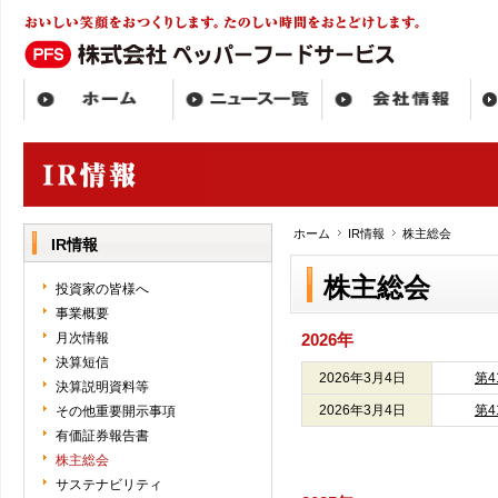
ホーム
IR情報
株主総会
IR情報
株主総会
投資家の皆様へ
事業概要
月次情報
2026年
決算短信
2026年3月4日
第
決算説明資料等
2026年3月4日
第
その他重要開示事項
有価証券報告書
株主総会
サステナビリティ